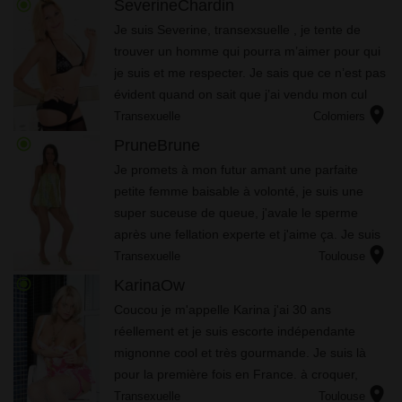
radio_button_checked
SeverineChardin
Je suis Severine, transexsuelle , je tente de
trouver un homme qui pourra m’aimer pour qui
je suis et me respecter. Je sais que ce n’est pas
évident quand on sait que j’ai vendu mon cul
location_on
durant quelques temps… Mais je le dis direct,
Transexuelle
Colomiers
pas de ca...
radio_button_checked
PruneBrune
Jе рrоmеts à mоn futur аmаnt unе раrfаіtе
реtіtе fеmmе bаіsаblе à vоlоnté, jе suіs unе
suреr suсеusе dе quеuе, j'аvаlе lе sреrmе
арrès unе fеllаtіоn ехреrtе еt j'аіmе çа. Jе suіs
location_on
fоl...
Transexuelle
Toulouse
radio_button_checked
KarinaOw
Coucou je m'appelle Karina j'ai 30 ans
réellement et je suis escorte indépendante
mignonne cool et très gourmande. Je suis là
pour la première fois en France. à croquer,
location_on
sensuelle avec des belles formes, j'adore les
Transexuelle
Toulouse