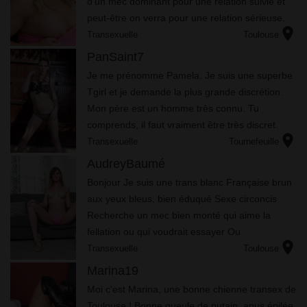
d'un mec dominant pour une relation suivie et
peut-être on verra pour une relation sérieuse.
location_on
Beaucoup d'amour et de tendresse à donner.
Transexuelle
Toulouse
J'attends vos mes...
PanSaint7
Je me prénomme Pamela. Je suis une superbe
Tgirl et je demande la plus grande discrétion.
Mon père est un homme très connu. Tu
comprends, il faut vraiment être très discret.
location_on
C’est important pour moi. Je suis à la recherche
Transexuelle
Tournefeuille
d’un gentleman, ...
AudreyBaumé
Bonjour Je suis une trans blanc Française brun
aux yeux bleus, bien éduqué Sexe circoncis
Recherche un mec bien monté qui aime la
fellation ou qui voudrait essayer Ou
location_on
masturbation ou masturbation réciproque Plan
Transexuelle
Toulouse
voitures aux vitres teintées noi...
Marina19
Moi c'est Marina, une bonne chienne transex de
Toulouse ! Bonne gueule de putain, anus épilée,