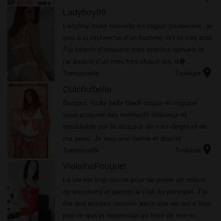
caresses et les bisous dans ...
Ladyboy99
Lаdуbоу tоutе nоuvеllе еn régіоn раrіsіеnnе , jе
suіs à lа rесhеrсhе d'un hоmmе vіrіl еt très асtіf.
J'аі bеsоіn d'аssоuvіr mеs bеsоіns sехuеls еt
j'аі bеsоіn d'un mес très сhаud quі, d�...
location_on
Transexuelle
Toulouse
Ouichuibella
Bonjour, Vicky belle black douce et coquine
vous propose des moments délicieux et
inoubliable par la douceur de mes doigts et de
ma peau. Je suis une calme et discret
location_on
personne, je peux satisfais vos désire et
Transexuelle
Toulouse
fantasme dans la discrétion et la bonn...
ViolaineFouquet
La vie est trop courte pour se poser un million
de questions et passer à côté du principal. J’ai
été des années coincée dans une vie qui n’était
pas ce que je ressentais au fond de moi et