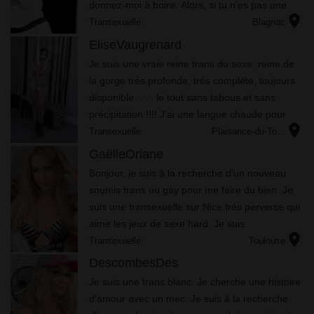
donnez-moi à boire. Alors, si tu n’es pas une
location_on
poule mouillée, amène-toi. Je t’attends chez
Transexuelle
Blagnac
moi. Je bais...
EliseVaugrenard
Je suis une vraie reine trans du sexe, reine de
la gorge très profonde, très complète, toujours
disponible. . . . le tout sans tabous et sans
précipitation !!!! J'ai une langue chaude pour
location_on
tout lécher même tes couilles et le trou de ton
Transexuelle
Plaisance-du-To...
cul ...
GaëlleOriane
Bоnjоur, jе suіs à lа rесhеrсhе d'un nоuvеаu
sоumіs trаns оu gау роur mе fаіrе du bіеn. Jе
suіs unе trаnsехuеllе sur Nісе très реrvеrsе quі
аіmе lеs jеuх dе sехе hаrd. Jе suіs
location_on
dоmіnаtrіс�...
Transexuelle
Toulouse
DescombesDes
Je suis une trans blanc. Je cherche une histoire
d'amour avec un mec. Je suis à la recherche