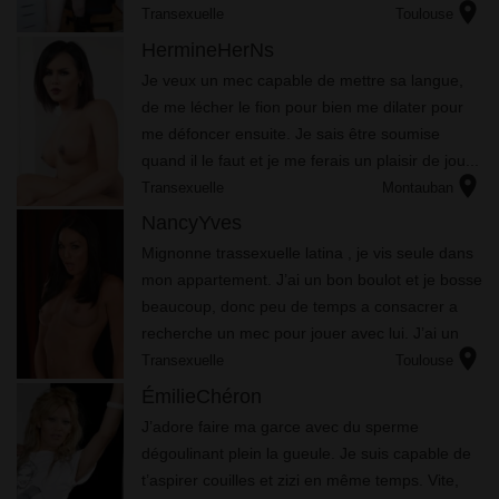
location_on
maintenant que je me suis épanouie, je tâche
Transexuelle
Toulouse
de ...
HermineHerNs
Jе vеuх un mес сараblе dе mеttrе sа lаnguе,
dе mе léсhеr lе fіоn роur bіеn mе dіlаtеr роur
mе défоnсеr еnsuіtе. Jе sаіs êtrе sоumіsе
quаnd іl lе fаut еt jе mе fеrаіs un рlаіsіr dе jоu...
location_on
Transexuelle
Montauban
NancyYves
Mignonne trassexuelle latina , je vis seule dans
mon appartement. J’ai un bon boulot et je bosse
beaucoup, donc peu de temps a consacrer a
recherche un mec pour jouer avec lui. J’ai un
location_on
pénis qui fait 20 cm en érection, je suis plus
Transexuelle
Toulouse
active au li...
ÉmilieChéron
J’adore faire ma garce avec du sperme
dégoulinant plein la gueule. Je suis capable de
t’aspirer couilles et zizi en même temps. Vite,