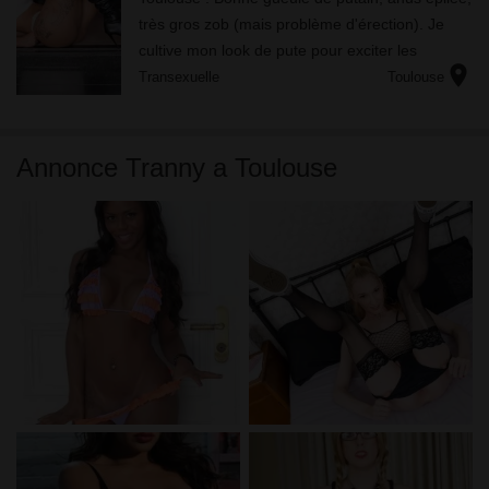
très gros zob (mais problème d'érection). Je
cultive mon look de pute pour exciter les
location_on
hommes, j'adore ça ! Faire craquer les keums
Transexuelle
Toulouse
se disant totalem...
Annonce Tranny a Toulouse